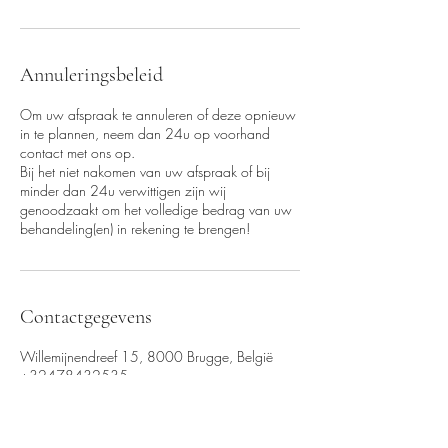
Annuleringsbeleid
Om uw afspraak te annuleren of deze opnieuw
in te plannen, neem dan 24u op voorhand
contact met ons op.
Bij het niet nakomen van uw afspraak of bij
minder dan 24u verwittigen zijn wij
genoodzaakt om het volledige bedrag van uw
behandeling(en) in rekening te brengen!
Contactgegevens
Willemijnendreef 15, 8000 Brugge, België
+32478432535
van_loocke_gaelle@hotmail.com