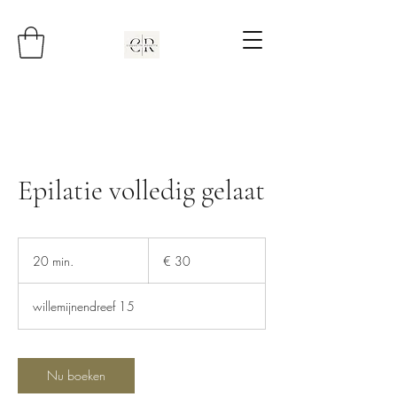
Epilatie volledig gelaat
30
euro
20 min.
2
€ 30
0
m
willemijnendreef 15
i
n
.
Nu boeken