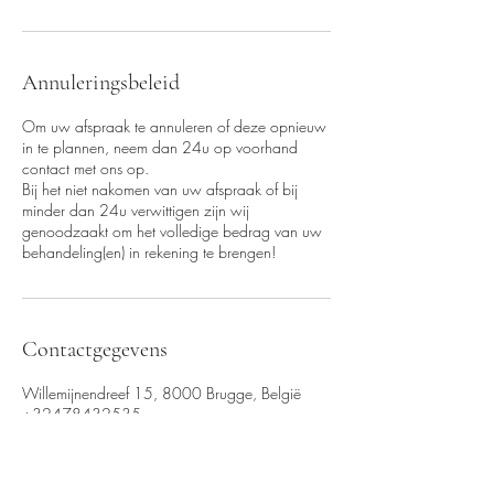
Annuleringsbeleid
Om uw afspraak te annuleren of deze opnieuw
in te plannen, neem dan 24u op voorhand
contact met ons op.
Bij het niet nakomen van uw afspraak of bij
minder dan 24u verwittigen zijn wij
genoodzaakt om het volledige bedrag van uw
behandeling(en) in rekening te brengen!
Contactgegevens
Willemijnendreef 15, 8000 Brugge, België
+32478432535
van_loocke_gaelle@hotmail.com