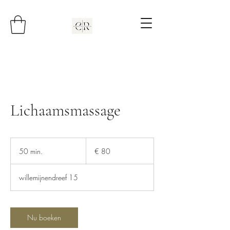
Lichaamsmassage
80
euro
50 min.
5
€ 80
0
m
willemijnendreef 15
i
n
.
Nu boeken