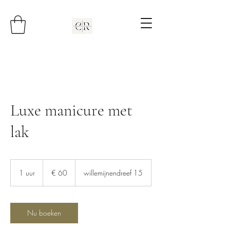
Luxe manicure met
lak
60
euro
1 uur
1
€ 60
willemijnendreef 15
u
u
Nu boeken