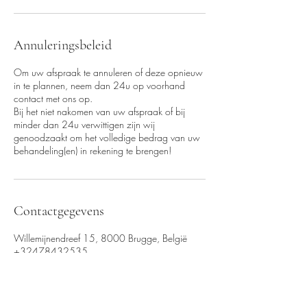
Annuleringsbeleid
Om uw afspraak te annuleren of deze opnieuw
in te plannen, neem dan 24u op voorhand
contact met ons op.
Bij het niet nakomen van uw afspraak of bij
minder dan 24u verwittigen zijn wij
genoodzaakt om het volledige bedrag van uw
behandeling(en) in rekening te brengen!
Contactgegevens
Willemijnendreef 15, 8000 Brugge, België
+32478432535
van_loocke_gaelle@hotmail.com