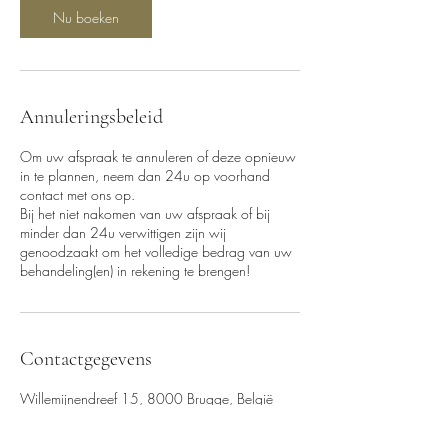
Nu boeken
Annuleringsbeleid
Om uw afspraak te annuleren of deze opnieuw
in te plannen, neem dan 24u op voorhand
contact met ons op.
Bij het niet nakomen van uw afspraak of bij
minder dan 24u verwittigen zijn wij
genoodzaakt om het volledige bedrag van uw
behandeling(en) in rekening te brengen!
Contactgegevens
Willemijnendreef 15, 8000 Brugge, België
+32478432535
van_loocke_gaelle@hotmail.com