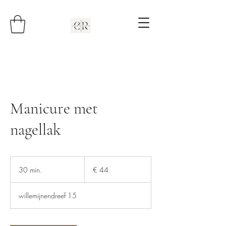
Manicure met
nagellak
44
euro
30 min.
3
€ 44
0
m
willemijnendreef 15
i
n
.