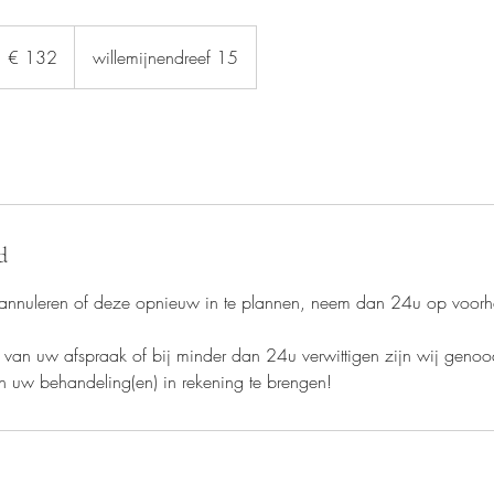
32
uro
€ 132
willemijnendreef 15
d
annuleren of deze opnieuw in te plannen, neem dan 24u op voorh
n van uw afspraak of bij minder dan 24u verwittigen zijn wij geno
n uw behandeling(en) in rekening te brengen!