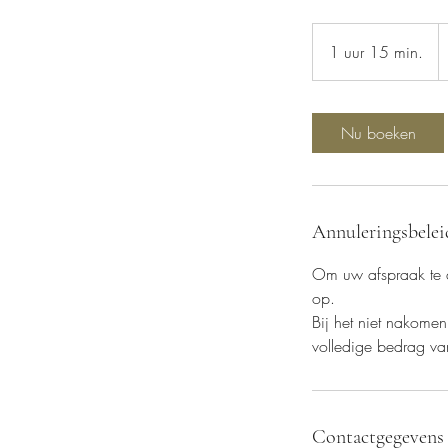
1
e
1 uur 15 min.
1
u
u
1
Nu boeken
5
m
i
n
Annuleringsbelei
.
Om uw afspraak te 
op.
Bij het niet nakome
volledige bedrag va
Contactgegevens